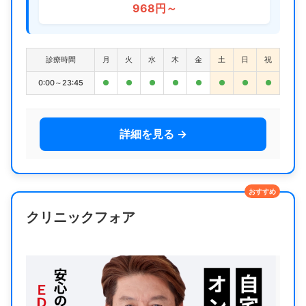
968円～
診療時間
月
火
水
木
金
土
日
祝
0:00～23:45
●
●
●
●
●
●
●
●
詳細を見る →
おすすめ
クリニックフォア