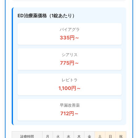
ED治療薬価格（1錠あたり）
バイアグラ
335円～
シアリス
775円～
レビトラ
1,100円～
早漏改善薬
712円～
診療時間
月
火
水
木
金
土
日
祝