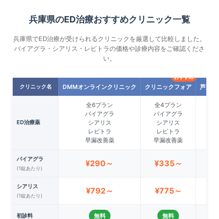
兵庫県のED治療おすすめクリニック一覧
兵庫県でED治療が受けられるクリニックを厳選して比較しました。
バイアグラ・シアリス・レビトラの価格や診療内容をご確認くださ
い。
おすすめ
おすすめ
クリニック名
DMMオンラインクリニック
クリニックフォア
芦屋三
全6プラン
全4プラン
バイアグラ
バイアグラ
ED治療薬
シアリス
シアリス
レビトラ
レビトラ
早漏改善薬
早漏改善薬
バイアグラ
¥290～
¥335～
¥
(1錠あたり)
シアリス
¥792～
¥775～
¥
(1錠あたり)
初診料
無料
無料