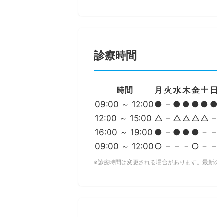
診療時間
時間
月
火
水
木
金
土
09:00 ～ 12:00
●
－
●
●
●
●
12:00 ～ 15:00
△
－
△
△
△
△
16:00 ～ 19:00
●
－
●
●
●
－
09:00 ～ 12:00
○
－
－
－
○
－
※診療時間は変更される場合があります。最新