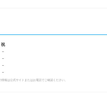
日
祝
●
－
－
－
－
－
－
－
の情報は公式サイトまたはお電話でご確認ください。