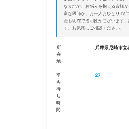
な立地で、お悩みを抱える皆様が
富な医師が、お一人おひとりの症状
金も明確で透明性がございます。
す。お気軽にご相談ください。
所
兵庫県尼崎市立花
在
地
平
27
均
待
ち
時
間