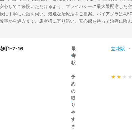
安心してご来院いただけるよう、プライバシーに最大限配慮した空
に丁寧にお話を伺い、最適な治療法をご提案。バイアグラは4,500
診察から処方まで、患者様に寄り添い、安心感を持って治療に臨ん
町1-7-16
最
立花駅
・
寄
駅
予
★
★
★
約
の
取
り
や
す
さ